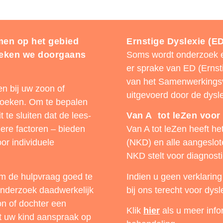
men op het gebied
Ernstige Dyslexie (ED
preken we doorgaans
Soms wordt onderzoek e
er sprake van ED (Ernsti
van het Samenwerkings
n bij uw zoon of
uitgevoerd door de dysle
rzoeken. Om te bepalen
 te sluiten dat de lees-
Van A tot leZen voor
ere factoren – bieden
Van A tot leZen heeft he
or individuele
(NKD) en alle aangeslot
NKD stelt voor diagnost
om de hulpvraag goed te
Indien u geen verklarin
onderzoek daadwerkelijk
bij ons terecht voor dys
on of dochter een
Klik
hier
als u meer info
kt uw kind aanspraak op